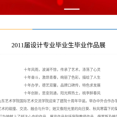
2011届设计专业毕业生毕业作品展
十年风雨，波澜不惊，传承了艺术，涤荡了心灵
十年奋斗，激昂青春，绚丽了色彩，描绘了人生
十年办学，德艺双馨，品牌口碑传，特色求发展
十年创新，思变则通，阳光辉热土，桃李醉春风
山东艺术学院国际艺术交流学院迎来了建院十周年华诞。举办中外合作办
艺术的碰撞、交流、融合与升华；她又像阳光里的向日葵、秋风寒霜下的
们为她献上了倾注心血的作品。展览作品包括我院教师作品、俄罗斯及韩国